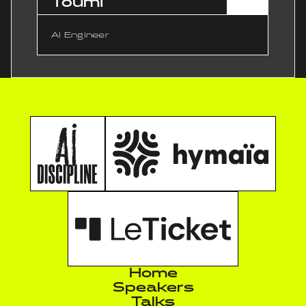
Toumi
AI Engineer
Home
Speakers
Talks