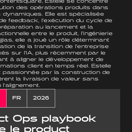
ontentsquare, Estelle se concentre
lution des opérations produits dans
dynamiques. Elle est spécialisée
e feedback, l'exécution du cycle de
 préparation au lancement et la
ctionnelle entre le produit, l'ingénierie
ias, elle a joué un rôle déterminant
ation de la transition de l'entreprise
és sur l'IA, plus récemment par le
isant à aligner le développement de
rmations client en temps réel. Estelle
t passionnée par la construction de
ent la livraison de valeur sans
u l'alignement.
n
FR
2026
ct Ops playbook
e le product