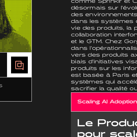
comme Sprinklr et C
désormais sur l'évo
des environnements 
dans les systèmes d
vie des produits, la
collaboration interfon
et le GTM. Chez Gorg
dans l'opérationnalis
vers des produits ax
biais d'initiatives v
produits sur les info
est basée à Paris e
systèmes qui accélèr
s
sacrifier la qualité o
Scaling AI Adoptio
Le Produ
pour scal