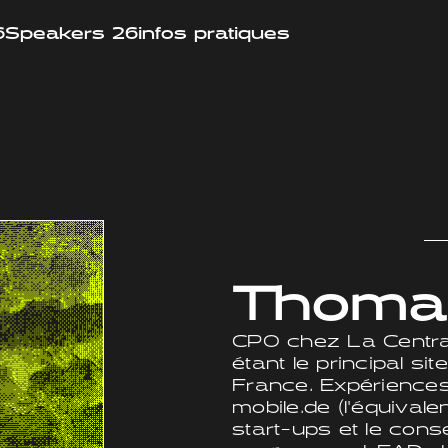
6
Speakers 26
infos pratiques
Thomas
CPO chez La Central
étant le principal s
France. Expériences
mobile.de (l'équival
start-ups et le cons