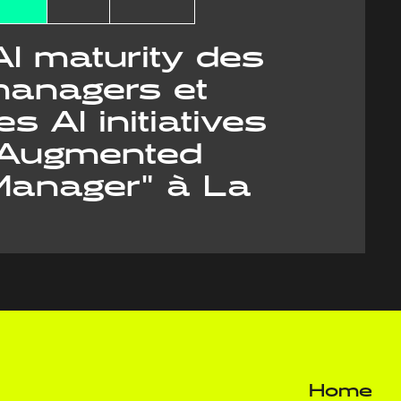
'AI maturity des
managers et
es AI initiatives
"Augmented
Manager" à La
Home