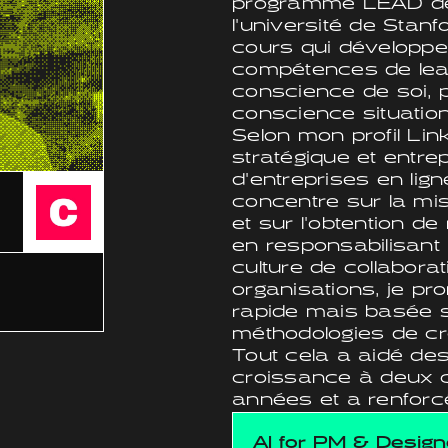
programme LEAD de 
l'université de Stan
cours qui développe
compétences de leade
conscience de soi, p
conscience situation
Selon mon profil Lin
stratégique et entre
d'entreprises en lig
concentre sur la mi
et sur l'obtention de
en responsabilisant
culture de collabora
organisations, je pr
rapide mais basée su
méthodologies de cro
Tout cela a aidé de
croissance à deux c
années et a renforcé
AI for PM & Design