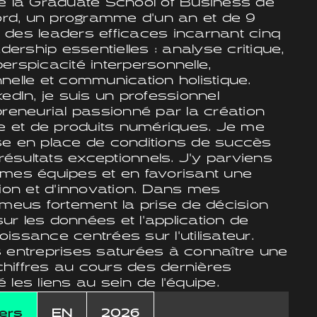
la Graduate School of Business de
ford, un programme d'un an et de 9
 des leaders efficaces incarnant cinq
rship essentielles : analyse critique,
erspicacité interpersonnelle,
nelle et communication holistique.
kedIn, je suis un professionnel
preneurial passionné par la création
ne et de produits numériques. Je me
se en place de conditions de succès
 résultats exceptionnels. J'y parviens
 mes équipes et en favorisant une
tion et d'innovation. Dans mes
omeus fortement la prise de décision
r les données et l'application de
issance centrées sur l'utilisateur.
s entreprises saturées à connaître une
hiffres au cours des dernières
 les liens au sein de l'équipe.
ers
EN
2026